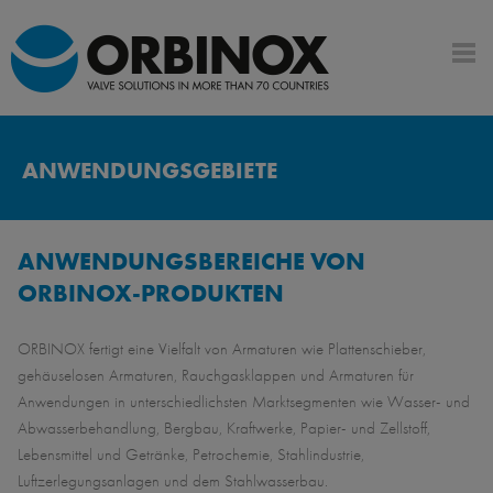
ANWENDUNGSGEBIETE
ANWENDUNGSBEREICHE VON
ORBINOX-PRODUKTEN
ORBINOX fertigt eine Vielfalt von Armaturen wie Plattenschieber,
gehäuselosen Armaturen, Rauchgasklappen und Armaturen für
Anwendungen in unterschiedlichsten Marktsegmenten wie Wasser- und
Abwasserbehandlung, Bergbau, Kraftwerke, Papier- und Zellstoff,
Lebensmittel und Getränke, Petrochemie, Stahlindustrie,
Luftzerlegungsanlagen und dem Stahlwasserbau.