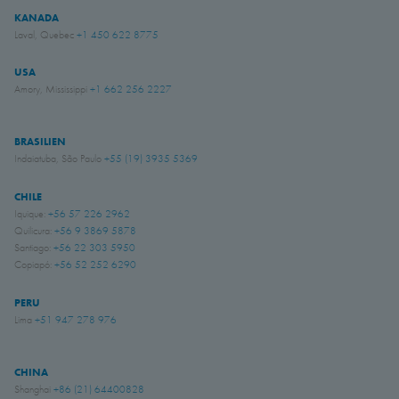
KANADA
Laval, Quebec
+1 450 622 8775
USA
Amory, Mississippi
+1 662 256 2227
BRASILIEN
Indaiatuba, São Paulo
+55 (19) 3935 5369
CHILE
Iquique:
+56 57 226 2962
Quilicura:
+56 9 3869 5878
Santiago:
+56 22 303 5950
Copiapó:
+56 52 252 6290
PERU
Lima
+51 947 278 976
CHINA
Shanghai
+86 (21) 64400828