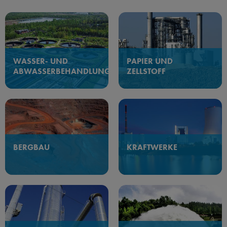
WASSER- UND
PAPIER UND
ABWASSERBEHANDLUNG
ZELLSTOFF
BERGBAU
KRAFTWERKE