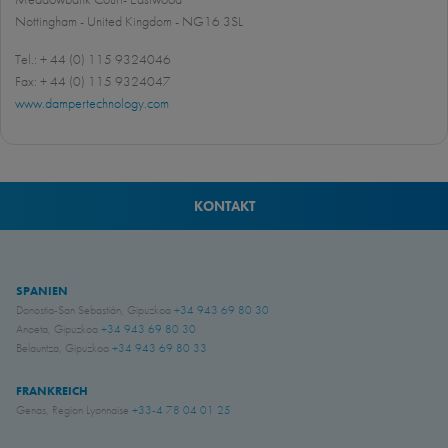
Nottingham - United Kingdom - NG16 3SL
Tel.: + 44 (0) 115 9324046
Fax: + 44 (0) 115 9324047
www.dampertechnology.com
KONTAKT
SPANIEN
Donostia-San Sebastián, Gipuzkoa
+34 943 69 80 30
Anoeta, Gipuzkoa
+34 943 69 80 30
Belauntza, Gipuzkoa
+34 943 69 80 33
FRANKREICH
Genas, Region Lyonnaise
+33-4 78 04 01 25