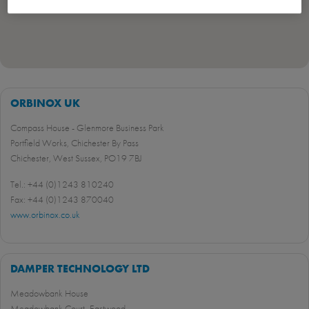
ORBINOX UK
Compass House - Glenmore Business Park
Portfield Works, Chichester By Pass
Chichester, West Sussex, PO19 7BJ
Tel.: +44 (0)1243 810240
Fax: +44 (0)1243 870040
www.orbinox.co.uk
DAMPER TECHNOLOGY LTD
Meadowbank House
Meadowbank Court- Eastwood