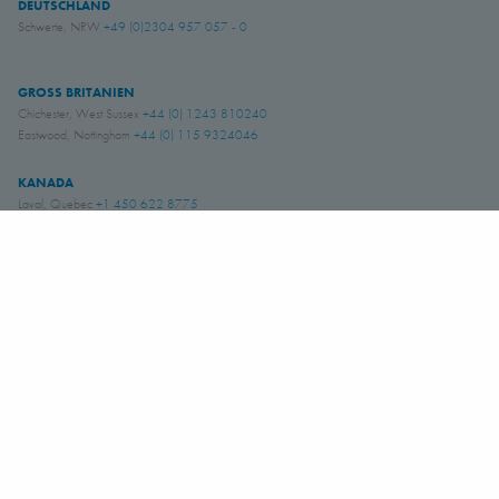
DEUTSCHLAND
Schwerte, NRW
+49 (0)2304 957 057 - 0
GROSS BRITANIEN
Chichester, West Sussex
+44 (0) 1243 810240
Eastwood, Nottingham
+44 (0) 115 9324046
KANADA
Laval, Quebec
+1 450 622 8775
USA
Amory, Mississippi
+1 662 256 2227
BRASILIEN
Indaiatuba, São Paulo
+55 (19) 3935 5369
CHILE
Iquique:
+56 57 226 2962
Quilicura:
+56 9 3869 5878
Santiago:
+56 22 303 5950
Copiapó:
+56 52 252 6290