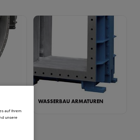
WASSERBAU ARMATUREN
es auf Ihrem
und unsere
uftleitung,
ORBINOX bietet ein komplettes Sortiment an
ch für die
Armaturen für Dämme, Speicherbecken und