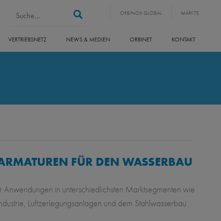
Suchformular
Suche
ORBINOX GLOBAL
MÄRKTE
VERTRIEBSNETZ
NEWS & MEDIEN
ORBINET
KONTAKT
 ARMATUREN FÜR DEN WASSERBAU
ür Anwendungen in unterschiedlichsten Marktsegmenten wie
ndustrie, Luftzerlegungsanlagen und dem Stahlwasserbau.