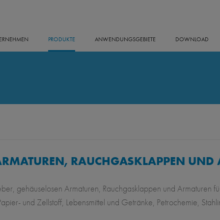
ERNEHMEN
PRODUKTE
ANWENDUNGSGEBIETE
DOWNLOAD
 ARMATUREN, RAUCHGASKLAPPEN UND
chieber, gehäuselosen Armaturen, Rauchgasklappen und Armaturen f
er- und Zellstoff, Lebensmittel und Getränke, Petrochemie, Stahli