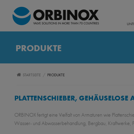
UNT
PRODUKTE
/
STARTSEITE
PRODUKTE
PLATTENSCHIEBER, GEHÄUSELOSE
ORBINOX fertigt eine Vielfalt von Armaturen wie Plattens
Wasser- und Abwasserbehandlung, Bergbau, Kraftwerke, Papi