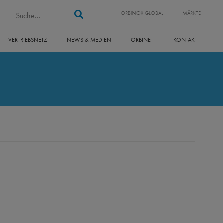
Suchformular
Suche
ORBINOX GLOBAL
MÄRKTE
VERTRIEBSNETZ
NEWS & MEDIEN
ORBINET
KONTAKT