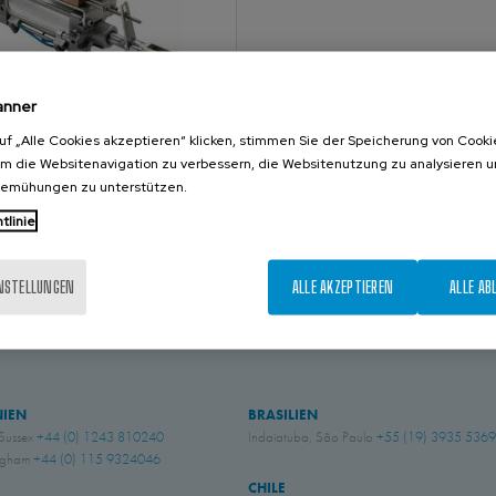
anner
uf „Alle Cookies akzeptieren“ klicken, stimmen Sie der Speicherung von Cooki
rformance pneumatic
um die Websitenavigation zu verbessern, die Websitenutzung zu analysieren 
bemühungen zu unterstützen.
rmance pneumatic cylinder
tlinie
INSTELLUNGEN
ALLE AKZEPTIEREN
ALLE AB
KONTAKT
NIEN
BRASILIEN
 Sussex
+44 (0) 1243 810240
Indaiatuba, São Paulo
+55 (19) 3935 5369
ingham
+44 (0) 115 9324046
CHILE