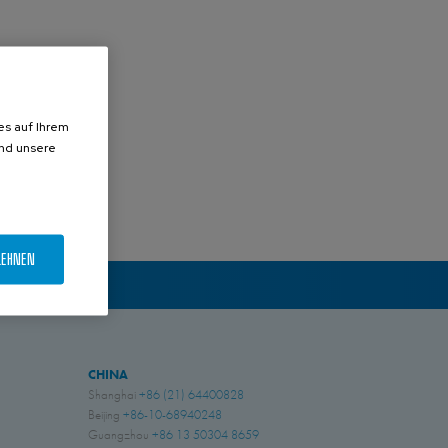
es auf Ihrem
und unsere
LEHNEN
CHINA
Shanghai
+86 (21) 64400828
Beijing
+86-10-68940248
Guangzhou
+86 13 50304 8659