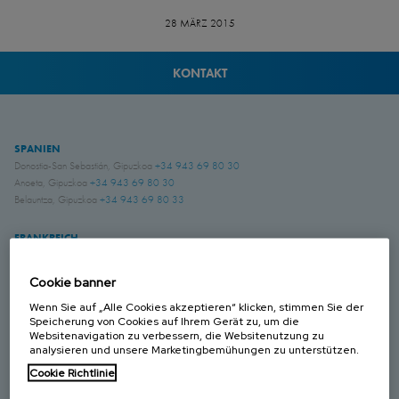
28 MÄRZ 2015
KONTAKT
SPANIEN
Donostia-San Sebastián, Gipuzkoa
+34 943 69 80 30
Anoeta, Gipuzkoa
+34 943 69 80 30
Belauntza, Gipuzkoa
+34 943 69 80 33
FRANKREICH
Genas, Region Lyonnaise
+33-4 78 04 01 25
Cookie banner
DEUTSCHLAND
Wenn Sie auf „Alle Cookies akzeptieren“ klicken, stimmen Sie der
Schwerte, NRW
+49 (0)2304 957 057 - 0
Speicherung von Cookies auf Ihrem Gerät zu, um die
Websitenavigation zu verbessern, die Websitenutzung zu
analysieren und unsere Marketingbemühungen zu unterstützen.
GROSS BRITANIEN
Cookie Richtlinie
Chichester, West Sussex
+44 (0) 1243 810240
Eastwood, Nottingham
+44 (0) 115 9324046