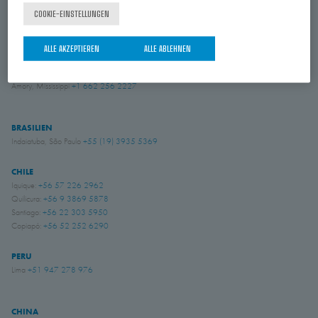
COOKIE-EINSTELLUNGEN
KANADA
Laval, Quebec
+1 450 622 8775
ALLE AKZEPTIEREN
ALLE ABLEHNEN
USA
Amory, Mississippi
+1 662 256 2227
BRASILIEN
Indaiatuba, São Paulo
+55 (19) 3935 5369
CHILE
Iquique:
+56 57 226 2962
Quilicura:
+56 9 3869 5878
Santiago:
+56 22 303 5950
Copiapó:
+56 52 252 6290
PERU
Lima
+51 947 278 976
CHINA