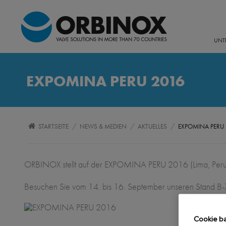
UNT
EXPOMINA PERU 2016
/
/
/
STARTSEITE
NEWS & MEDIEN
AKTUELLES
EXPOMINA PERU 
ORBINOX stellt auf der EXPOMINA PERU 2016 (Lima, Peru
Besuchen Sie vom 14. bis 16. September unseren Stand B-
Cookie b