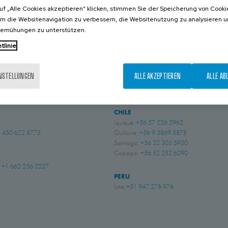
07 JULI 2015
uf „Alle Cookies akzeptieren“ klicken, stimmen Sie der Speicherung von Cooki
um die Websitenavigation zu verbessern, die Websitenutzung zu analysieren 
bemühungen zu unterstützen.
KONTAKT
tlinie
INSTELLUNGEN
ALLE AKZEPTIEREN
ALLE AB
NIEN
BRASILIEN
 Sussex
+44 (0) 1243 810240
Indaiatuba, São Paulo
+55 (19) 3935 5369
ingham
+44 (0) 115 9324046
CHILE
Iquique:
+56 57 226 2962
 450 622 8775
Quilicura:
+56 9 3869 5878
Santiago:
+56 22 303 5950
Copiapó:
+56 52 252 6290
i
+1 662 256 2227
PERU
Lima
+51 947 278 976