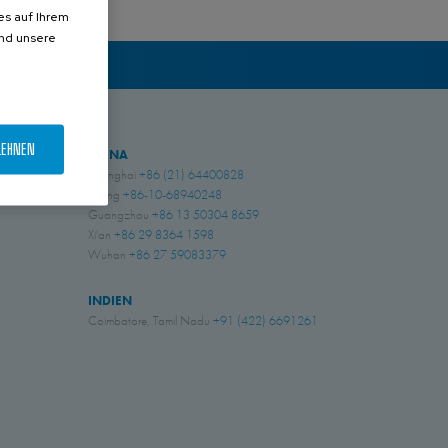
es auf Ihrem
und unsere
LEHNEN
CHINA
Shanghai
+86 (21) 64400828
Beijing
+86-10-68940248
Guangzhou
+86 13 50304 8659
Xi'an
+86 29 8364 1598
Wuhan
+86 27 59083379
INDIEN
Coimbatore, Tamil Nadu
+91 (422) 6691261