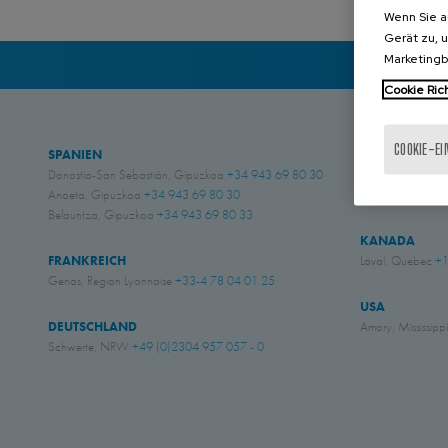
Wenn Sie a
Gerät zu, 
Marketing
Cookie Rich
COOKIE-E
SPANIEN
GROSS BRITA
Donostia-San Sebastián, Gipuzkoa
+34 943 69 80 30
Chichester, West
Anoeta, Gipuzkoa
+34 943 69 80 30
Eastwood, Nott
Belauntza, Gipuzkoa
+34 943 69 80 33
KANADA
FRANKREICH
Laval, Quebec
+1
Genas, Region Lyonnaise
+33-4 78 04 01 25
USA
DEUTSCHLAND
Amory, Mississipp
Schwerte, NRW
+49 (0)2304 957 057 - 0