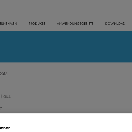
ERNEHMEN
PRODUKTE
ANWENDUNGSGEBIETE
DOWNLOAD
2016
) aus.
7
anner