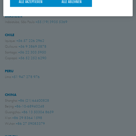
ALLE AKZEPTIEREN
ALLE ABLEHNEN
BRASILIEN
Indaiatuba, São Paulo
+55 (19) 3935 5369
CHILE
Iquique:
+56 57 226 2962
Quilicura:
+56 9 3869 5878
Santiago:
+56 22 303 5950
Copiapó:
+56 52 252 6290
PERU
Lima
+51 947 278 976
CHINA
Shanghai
+86 (21) 64400828
Beijing
+86-10-68940248
Guangzhou
+86 13 50304 8659
Xi'an
+86 29 8364 1598
Wuhan
+86 27 59083379