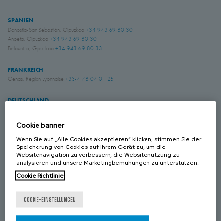
SPANIEN
Donostia-San Sebastián, Gipuzkoa
+34 943 69 80 30
Anoeta, Gipuzkoa
+34 943 69 80 30
Belauntza, Gipuzkoa
+34 943 69 80 33
FRANKREICH
Genas, Region Lyonnaise
+33-4 78 04 01 25
DEUTSCHLAND
Schwerte, NRW
+49 (0)2304 957 057 - 0
Cookie banner
GROSS BRITANIEN
Wenn Sie auf „Alle Cookies akzeptieren“ klicken, stimmen Sie der
Speicherung von Cookies auf Ihrem Gerät zu, um die
Chichester, West Sussex
+44 (0) 1243 810240
Websitenavigation zu verbessern, die Websitenutzung zu
Eastwood, Nottingham
+44 (0) 115 9324046
analysieren und unsere Marketingbemühungen zu unterstützen.
Cookie Richtlinie
KANADA
Laval, Quebec
+1 450 622 8775
COOKIE-EINSTELLUNGEN
USA
Amory, Mississippi
+1 662 256 2227