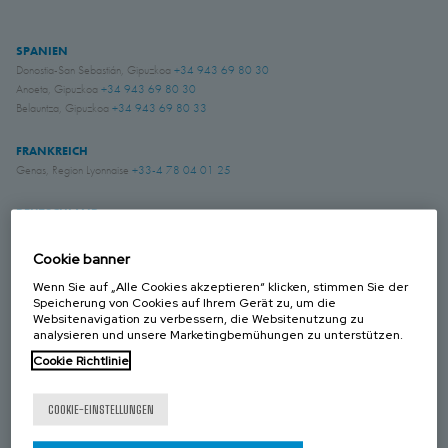
SPANIEN
Donostia-San Sebastián, Gipuzkoa
+34 943 69 80 30
Anoeta, Gipuzkoa
+34 943 69 80 30
Belauntza, Gipuzkoa
+34 943 69 80 33
FRANKREICH
Genas, Region Lyonnaise
+33-4 78 04 01 25
DEUTSCHLAND
Schwerte, NRW
+49 (0)2304 957 057 - 0
Cookie banner
Wenn Sie auf „Alle Cookies akzeptieren“ klicken, stimmen Sie der
GROSS BRITANIEN
Speicherung von Cookies auf Ihrem Gerät zu, um die
Chichester, West Sussex
+44 (0) 1243 810240
Websitenavigation zu verbessern, die Websitenutzung zu
Eastwood, Nottingham
+44 (0) 115 9324046
analysieren und unsere Marketingbemühungen zu unterstützen.
Cookie Richtlinie
KANADA
Laval, Quebec
+1 450 622 8775
COOKIE-EINSTELLUNGEN
USA