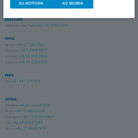
Amory, Mississippi
+1 662 256 2227
ALLE AKZEPTIEREN
ALLE ABLEHNEN
BRASILIEN
Indaiatuba, São Paulo
+55 (19) 3935 5369
CHILE
Iquique:
+56 57 226 2962
Quilicura:
+56 9 3869 5878
Santiago:
+56 22 303 5950
Copiapó:
+56 52 252 6290
PERU
Lima
+51 947 278 976
CHINA
Shanghai
+86 (21) 64400828
Beijing
+86-10-68940248
Guangzhou
+86 13 50304 8659
Xi'an
+86 29 8364 1598
Wuhan
+86 27 59083379