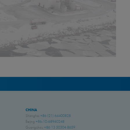
CHINA
Shanghai
+86 (21) 64400828
Beijing
+86-10-68940248
Guangzhou
+86 13 50304 8659