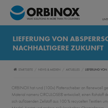
UNT
LIEFERUNG VON ABSPERRSC
NACHHALTIGERE ZUKUNFT
/
/
/
STARTSEITE
NEWS & MEDIEN
AKTUELLES
LIEFERUNG VON 
ORBINOX hat rund (100x) Plattenschieber an Renewcell gel
Material namens CIRCULOSE® entwickelt, einen Rohstoff de
sich auflösenden Zellstoff aus 100 % recycelten Textilien um
Modal, Acetat und andere zellulosehaltige Chemiefasern.