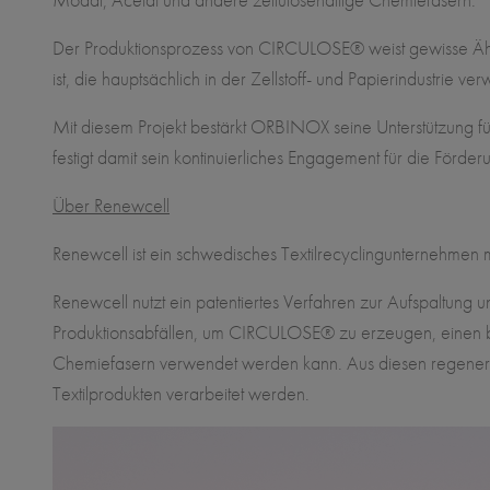
Der Produktionsprozess von CIRCULOSE® weist gewisse Ähnli
ist, die hauptsächlich in der Zellstoff- und Papierindustrie
Mit diesem Projekt bestärkt ORBINOX seine Unterstützung f
festigt damit sein kontinuierliches Engagement für die Förder
Über Renewcell
Renewcell ist ein schwedisches Textilrecyclingunternehmen mi
Renewcell nutzt ein patentiertes Verfahren zur Aufspaltung
Produktionsabfällen, um CIRCULOSE® zu erzeugen, einen biol
Chemiefasern verwendet werden kann. Aus diesen regeneri
Textilprodukten verarbeitet werden.