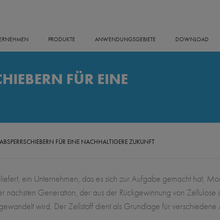
ERNEHMEN
PRODUKTE
ANWENDUNGSGEBIETE
DOWNLOAD
HIEBERN FÜR EINE
ABSPERRSCHIEBERN FÜR EINE NACHHALTIGERE ZUKUNFT
iefert, ein Unternehmen, das es sich zur Aufgabe gemacht hat, Mo
r nächsten Generation, der aus der Rückgewinnung von Zellulose
gewandelt wird. Der Zellstoff dient als Grundlage für verschiedene 