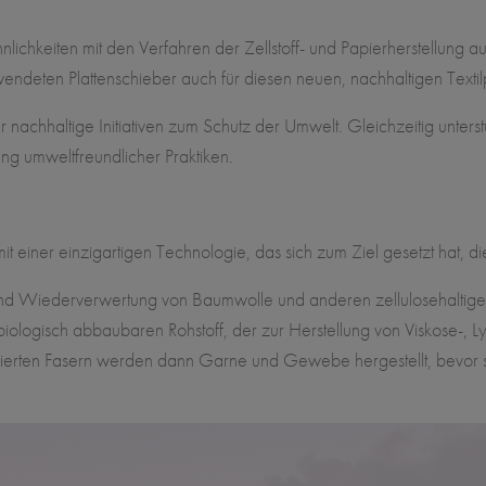
chkeiten mit den Verfahren der Zellstoff- und Papierherstellung 
 verwendeten Plattenschieber auch für diesen neuen, nachhaltigen Text
ür nachhaltige Initiativen zum Schutz der Umwelt. Gleichzeitig un
ung umweltfreundlicher Praktiken.
t einer einzigartigen Technologie, das sich zum Ziel gesetzt hat, d
 und Wiederverwertung von Baumwolle und anderen zellulosehaltigen
ogisch abbaubaren Rohstoff, der zur Herstellung von Viskose-, Lyo
erten Fasern werden dann Garne und Gewebe hergestellt, bevor s