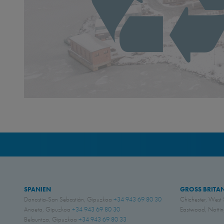
SPANIEN
GROSS BRITA
Donostia-San Sebastián, Gipuzkoa
+34 943 69 80 30
Chichester, West
Anoeta, Gipuzkoa
+34 943 69 80 30
Eastwood, Nott
Belauntza, Gipuzkoa
+34 943 69 80 33