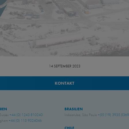
14 SEPTEMBER 2023
KONTAKT
NIEN
BRASILIEN
 Sussex
+44 (0) 1243 810240
Indaiatuba, São Paulo
+55 (19) 3935 5369
ingham
+44 (0) 115 9324046
CHILE