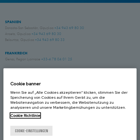
SPANIEN
Donostia-San Sebastián, Gipuzkoa
+34 943 69 80 30
Anoeta, Gipuzkoa
+34 943 69 80 30
Belauntza, Gipuzkoa
+34 943 69 80 33
FRANKREICH
Genas, Region Lyonnaise
+33-4 78 04 01 25
DEUTSCHLAND
Schwerte, NRW
+49 (0)2304 957 057 - 0
Cookie banner
Wenn Sie auf „Alle Cookies akzeptieren“ klicken, stimmen Sie der
GROSS BRITANIEN
Speicherung von Cookies auf Ihrem Gerät zu, um die
Websitenavigation zu verbessern, die Websitenutzung zu
Chichester, West Sussex
+44 (0) 1243 810240
analysieren und unsere Marketingbemühungen zu unterstützen.
Eastwood, Nottingham
+44 (0) 115 9324046
Cookie Richtlinie
KANADA
Laval, Quebec
+1 450 622 8775
COOKIE-EINSTELLUNGEN