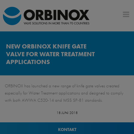
NEW ORBINOX KNIFE GATE
VALVE FOR WATER TREATMENT
APPLICATIONS
ORBINOX has launched a new range of knife gate valves created
especially for Water Treatment applications and designed to comply
with both AWWA C520-14 and MSS SP-81 standards.
18 JUNI 2018
KONTAKT