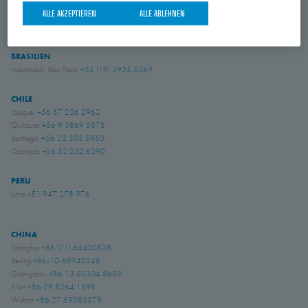
USA
ALLE AKZEPTIEREN
ALLE ABLEHNEN
Amory, Mississippi
+1 662 256 2227
BRASILIEN
Indaiatuba, São Paulo
+55 (19) 3935 5369
CHILE
Iquique:
+56 57 226 2962
Quilicura:
+56 9 3869 5878
Santiago:
+56 22 303 5950
Copiapó:
+56 52 252 6290
PERU
Lima
+51 947 278 976
CHINA
Shanghai
+86 (21) 64400828
Beijing
+86-10-68940248
Guangzhou
+86 13 50304 8659
Xi'an
+86 29 8364 1598
Wuhan
+86 27 59083379