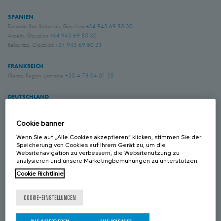
SPANIEN
Donostia-San Sebastián, Gipuzkoa
+34 943 69 80 30
Anoeta, Gipuzkoa
+34 943 69 80 30
Belauntza, Gipuzkoa
+34 943 69 80 33
FRANKREICH
Genas, Region Lyonnaise
+33-4 78 04 01 25
DEUTSCHLAND
Schwerte, NRW
+49 (0)2304 957 057 - 0
Cookie banner
GROSS BRITANIEN
Wenn Sie auf „Alle Cookies akzeptieren“ klicken, stimmen Sie der
Chichester, West Sussex
+44 (0) 1243 810240
Speicherung von Cookies auf Ihrem Gerät zu, um die
Websitenavigation zu verbessern, die Websitenutzung zu
Eastwood, Nottingham
+44 (0) 115 9324046
analysieren und unsere Marketingbemühungen zu unterstützen.
Cookie Richtlinie
KANADA
Laval, Quebec
+1 450 622 8775
COOKIE-EINSTELLUNGEN
USA
Amory, Mississippi
+1 662 256 2227