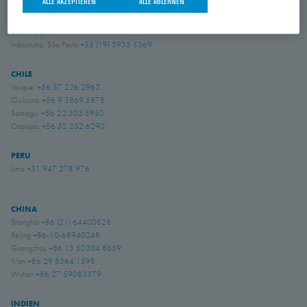
ALLE AKZEPTIEREN
ALLE ABLEHNEN
BRASILIEN
Indaiatuba, São Paulo
+55 (19) 3935 5369
CHILE
Iquique:
+56 57 226 2962
Quilicura:
+56 9 3869 5878
Santiago:
+56 22 303 5950
Copiapó:
+56 52 252 6290
PERU
Lima
+51 947 278 976
CHINA
Shanghai
+86 (21) 64400828
Beijing
+86-10-68940248
Guangzhou
+86 13 50304 8659
Xi'an
+86 29 8364 1598
Wuhan
+86 27 59083379
INDIEN