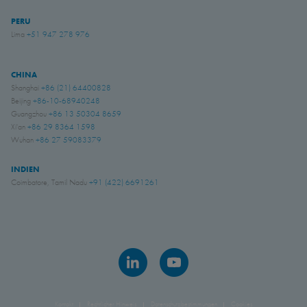
PERU
Lima
+51 947 278 976
CHINA
Shanghai
+86 (21) 64400828
Beijing
+86-10-68940248
Guangzhou
+86 13 50304 8659
Xi'an
+86 29 8364 1598
Wuhan
+86 27 59083379
INDIEN
Coimbatore, Tamil Nadu
+91 (422) 6691261
Kontakt
Rechtlicher Hinweis
Datenschutzbestimmungen
Cookies