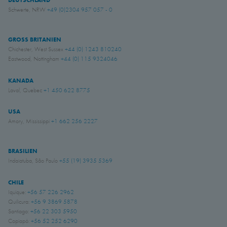
Schwerte, NRW
+49 (0)2304 957 057 - 0
GROSS BRITANIEN
Chichester, West Sussex
+44 (0) 1243 810240
Eastwood, Nottingham
+44 (0) 115 9324046
KANADA
Laval, Quebec
+1 450 622 8775
USA
Amory, Mississippi
+1 662 256 2227
BRASILIEN
Indaiatuba, São Paulo
+55 (19) 3935 5369
CHILE
Iquique:
+56 57 226 2962
Quilicura:
+56 9 3869 5878
Santiago:
+56 22 303 5950
Copiapó:
+56 52 252 6290