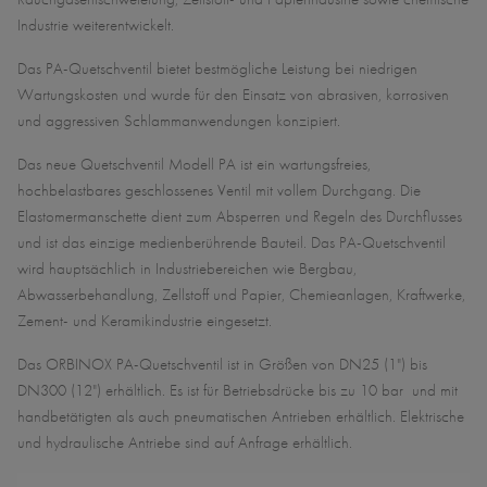
Industrie weiterentwickelt.
Das PA-Quetschventil bietet bestmögliche Leistung bei niedrigen
Wartungskosten und wurde für den Einsatz von abrasiven, korrosiven
und aggressiven Schlammanwendungen konzipiert.
Das neue Quetschventil Modell PA ist ein wartungsfreies,
hochbelastbares geschlossenes Ventil mit vollem Durchgang. Die
Elastomermanschette dient zum Absperren und Regeln des Durchflusses
und ist das einzige medienberührende Bauteil. Das PA-Quetschventil
wird hauptsächlich in Industriebereichen wie Bergbau,
Abwasserbehandlung, Zellstoff und Papier, Chemieanlagen, Kraftwerke,
Zement- und Keramikindustrie eingesetzt.
Das ORBINOX PA-Quetschventil ist in Größen von DN25 (1") bis
DN300 (12") erhältlich. Es ist für Betriebsdrücke bis zu 10 bar und mit
handbetätigten als auch pneumatischen Antrieben erhältlich. Elektrische
und hydraulische Antriebe sind auf Anfrage erhältlich.