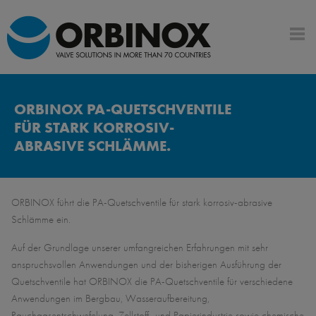
ORBINOX PA-QUETSCHVENTILE
FÜR STARK KORROSIV-
ABRASIVE SCHLÄMME.
ORBINOX führt die PA-Quetschventile für stark korrosiv-abrasive
Schlämme ein.
Auf der Grundlage unserer umfangreichen Erfahrungen mit sehr
anspruchsvollen Anwendungen und der bisherigen Ausführung der
Quetschventile hat ORBINOX die PA-Quetschventile für verschiedene
Anwendungen im Bergbau, Wasseraufbereitung,
Rauchgasentschwefelung, Zellstoff- und Papierindustrie sowie chemische