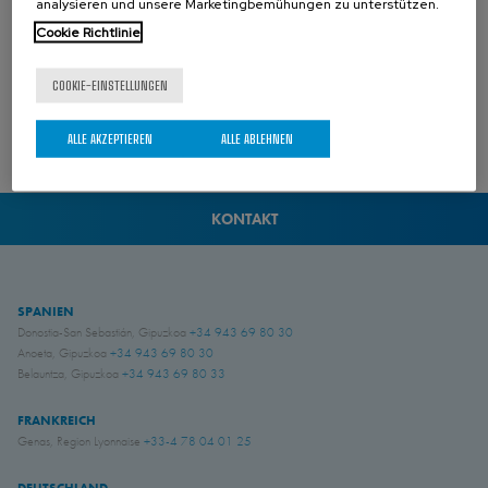
analysieren und unsere Marketingbemühungen zu unterstützen.
Cookie Richtlinie
COOKIE-EINSTELLUNGEN
ALLE AKZEPTIEREN
ALLE ABLEHNEN
02 AUGUST 2024
KONTAKT
SPANIEN
Donostia-San Sebastián, Gipuzkoa
+34 943 69 80 30
Anoeta, Gipuzkoa
+34 943 69 80 30
Belauntza, Gipuzkoa
+34 943 69 80 33
FRANKREICH
Genas, Region Lyonnaise
+33-4 78 04 01 25
DEUTSCHLAND