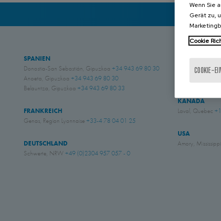
Wenn Sie a
Gerät zu, 
Marketing
Cookie Rich
SPANIEN
GROSS BRITA
Donostia-San Sebastián, Gipuzkoa
+34 943 69 80 30
Chichester, West
COOKIE-E
Anoeta, Gipuzkoa
+34 943 69 80 30
Eastwood, Nott
Belauntza, Gipuzkoa
+34 943 69 80 33
KANADA
FRANKREICH
Laval, Quebec
+1
Genas, Region Lyonnaise
+33-4 78 04 01 25
USA
DEUTSCHLAND
Amory, Mississipp
Schwerte, NRW
+49 (0)2304 957 057 - 0