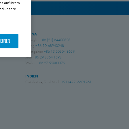
es auf Ihrem
und unsere
CHINA
Shanghai
+86 (21) 64400828
LEHNEN
Beijing
+86-10-68940248
Guangzhou
+86 13 50304 8659
Xi'an
+86 29 8364 1598
Wuhan
+86 27 59083379
INDIEN
Coimbatore, Tamil Nadu
+91 (422) 6691261