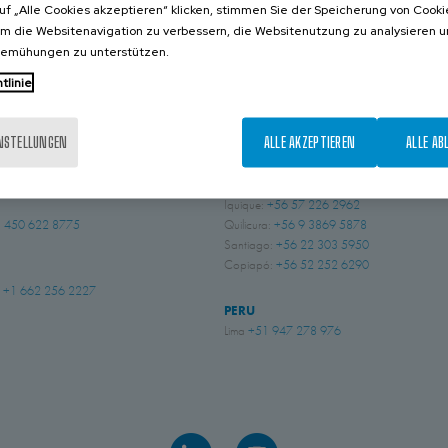
uf „Alle Cookies akzeptieren“ klicken, stimmen Sie der Speicherung von Cooki
KONTAKT
um die Websitenavigation zu verbessern, die Websitenutzung zu analysieren 
bemühungen zu unterstützen.
tlinie
NIEN
BRASILIEN
 Sussex
+44 (0) 1243 810240
Indaiatuba, São Paulo
+55 (19) 3935 5369
INSTELLUNGEN
ALLE AKZEPTIEREN
ALLE AB
ingham
+44 (0) 115 9324046
CHILE
Iquique:
+56 57 226 2962
 450 622 8775
Quilicura:
+56 9 3869 5878
Santiago:
+56 22 303 5950
Copiapó:
+56 52 252 6290
i
+1 662 256 2227
PERU
Lima
+51 947 278 976