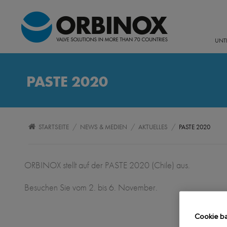
UNT
PASTE 2020
/
/
/
STARTSEITE
NEWS & MEDIEN
AKTUELLES
PASTE 2020
ORBINOX stellt auf der PASTE 2020 (Chile) aus.
Besuchen Sie vom 2. bis 6. November.
Cookie b