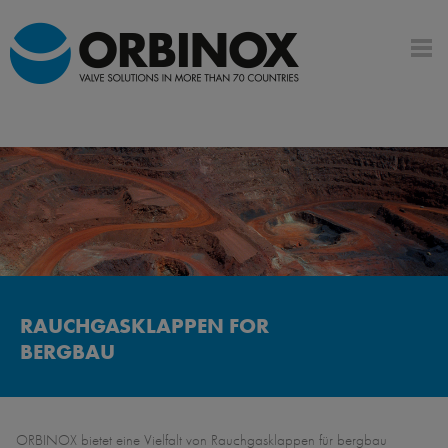
RAUCHGASKLAPPEN FOR
BERGBAU
ORBINOX bietet eine Vielfalt von Rauchgasklappen für bergbau