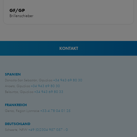
GF/GP
Brillenschieber
KONTAKT
SPANIEN
Donostia-San Sebastián, Gipuzkoa
+34 943 69 80 30
Anoeta, Gipuzkoa
+34 943 69 80 30
Belauntza, Gipuzkoa
+34 943 69 80 33
FRANKREICH
Genas, Region Lyonnaise
+33-4 78 04 01 25
DEUTSCHLAND
Schwerte, NRW
+49 (0)2304 957 057 - 0