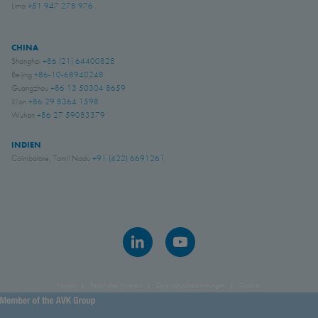
Lima
+51 947 278 976
CHINA
Shanghai
+86 (21) 64400828
Beijing
+86-10-68940248
Guangzhou
+86 13 50304 8659
Xi'an
+86 29 8364 1598
Wuhan
+86 27 59083379
INDIEN
Coimbatore, Tamil Nadu
+91 (422) 6691261
Kontakt
Rechtlicher Hinweis
Datenschutzbestimmungen
Cookies