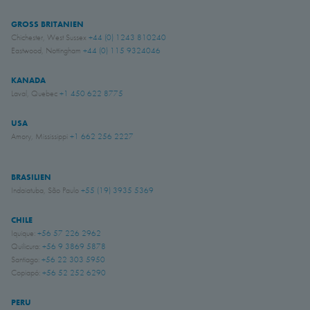
GROSS BRITANIEN
Chichester, West Sussex
+44 (0) 1243 810240
Eastwood, Nottingham
+44 (0) 115 9324046
KANADA
Laval, Quebec
+1 450 622 8775
USA
Amory, Mississippi
+1 662 256 2227
BRASILIEN
Indaiatuba, São Paulo
+55 (19) 3935 5369
CHILE
Iquique:
+56 57 226 2962
Quilicura:
+56 9 3869 5878
Santiago:
+56 22 303 5950
Copiapó:
+56 52 252 6290
PERU