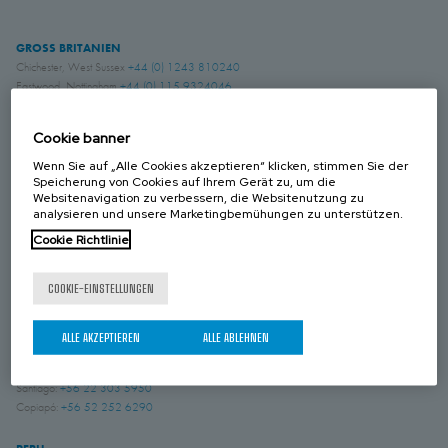
GROSS BRITANIEN
Chichester, West Sussex
+44 (0) 1243 810240
Eastwood, Nottingham
+44 (0) 115 9324046
KANADA
Cookie banner
Laval, Quebec
+1 450 622 8775
Wenn Sie auf „Alle Cookies akzeptieren“ klicken, stimmen Sie der
Speicherung von Cookies auf Ihrem Gerät zu, um die
USA
Websitenavigation zu verbessern, die Websitenutzung zu
Amory, Mississippi
+1 662 256 2227
analysieren und unsere Marketingbemühungen zu unterstützen.
Cookie Richtlinie
BRASILIEN
Indaiatuba, São Paulo
+55 (19) 3935 5369
COOKIE-EINSTELLUNGEN
CHILE
ALLE AKZEPTIEREN
ALLE ABLEHNEN
Iquique:
+56 57 226 2962
Quilicura:
+56 9 3869 5878
Santiago:
+56 22 303 5950
Copiapó:
+56 52 252 6290