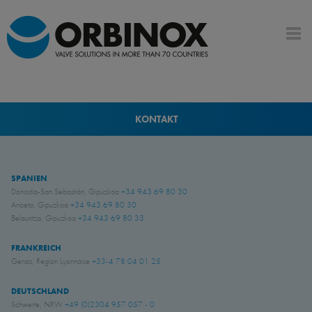
KONTAKT
SPANIEN
Donostia-San Sebastián, Gipuzkoa
+34 943 69 80 30
Anoeta, Gipuzkoa
+34 943 69 80 30
Belauntza, Gipuzkoa
+34 943 69 80 33
FRANKREICH
Genas, Region Lyonnaise
+33-4 78 04 01 25
DEUTSCHLAND
Schwerte, NRW
+49 (0)2304 957 057 - 0