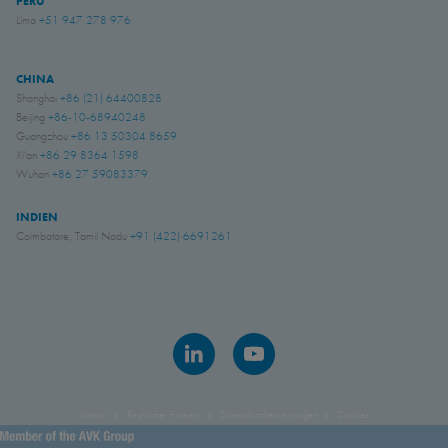
PERU
Lima
+51 947 278 976
CHINA
Shanghai
+86 (21) 64400828
Beijing
+86-10-68940248
Guangzhou
+86 13 50304 8659
Xi'an
+86 29 8364 1598
Wuhan
+86 27 59083379
INDIEN
Coimbatore, Tamil Nadu
+91 (422) 6691261
Kontakt
Rechtlicher Hinweis
Datenschutzbestimmungen
Cookies