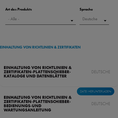
Art des Produkts
Sprache
EINHALTUNG VON RICHTLINIEN & ZERTIFIKATEN
EINHALTUNG VON RICHTLINIEN &
ZERTIFIKATEN-PLATTENSCHIEBER-
DEUTSCHE
KATALOGE UND DATENBLÄTTER
DATEI HERUNTERLADEN
EINHALTUNG VON RICHTLINIEN &
156.74 KB
ZERTIFIKATEN-PLATTENSCHIEBER-
DEUTSCHE
BEDIENUNGS-UND
WARTUNGSANLEITUNG