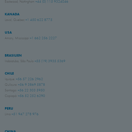
Eastwood, Nottingham
+44 (0) 115 9324046
KANADA
Laval, Quebec
+1 450 622 8775
USA
Amory, Mississippi
+1 662 256 2227
BRASILIEN
Indaiatuba, São Paulo
+55 (19) 3935 5369
CHILE
Iquique:
+56 57 226 2962
Quilicura:
+56 9 3869 5878
Santiago:
+56 22 303 5950
Copiapó:
+56 52 252 6290
PERU
Lima
+51 947 278 976
CHINA