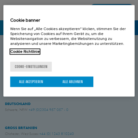
DATEI HERUNTERLADEN
306.63 KB
Cookie banner
KONTAKT
Wenn Sie auf „Alle Cookies akzeptieren“ klicken, stimmen Sie der
Speicherung von Cookies auf Ihrem Gerät zu, um die
Websitenavigation zu verbessern, die Websitenutzung zu
analysieren und unsere Marketingbemühungen zu unterstützen.
ZEIGT 1 - 2 VON 2
Cookie Richtlinie
SPANIEN
Donostia-San Sebastián, Gipuzkoa
+34 943 69 80 30
Anoeta, Gipuzkoa
+34 943 69 80 30
COOKIE-EINSTELLUNGEN
Belauntza, Gipuzkoa
+34 943 69 80 33
ALLE AKZEPTIEREN
ALLE ABLEHNEN
FRANKREICH
Genas, Region Lyonnaise
+33-4 78 04 01 25
DEUTSCHLAND
Schwerte, NRW
+49 (0)2304 957 057 - 0
GROSS BRITANIEN
Chichester, West Sussex
+44 (0) 1243 810240