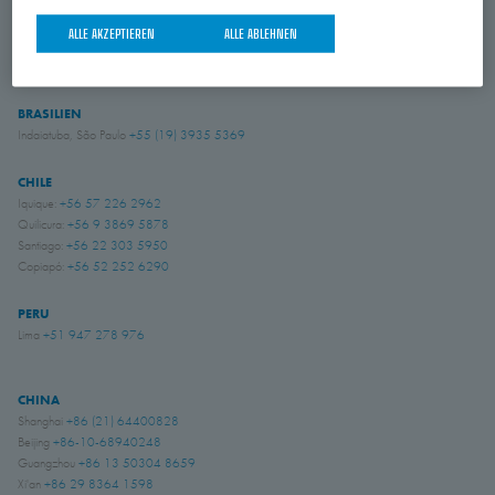
USA
ALLE AKZEPTIEREN
ALLE ABLEHNEN
Amory, Mississippi
+1 662 256 2227
BRASILIEN
Indaiatuba, São Paulo
+55 (19) 3935 5369
CHILE
Iquique:
+56 57 226 2962
Quilicura:
+56 9 3869 5878
Santiago:
+56 22 303 5950
Copiapó:
+56 52 252 6290
PERU
Lima
+51 947 278 976
CHINA
Shanghai
+86 (21) 64400828
Beijing
+86-10-68940248
Guangzhou
+86 13 50304 8659
Xi'an
+86 29 8364 1598