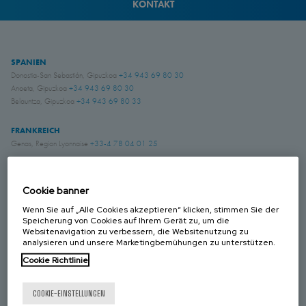
KONTAKT
SPANIEN
Donostia-San Sebastián, Gipuzkoa
+34 943 69 80 30
Anoeta, Gipuzkoa
+34 943 69 80 30
Belauntza, Gipuzkoa
+34 943 69 80 33
FRANKREICH
Genas, Region Lyonnaise
+33-4 78 04 01 25
DEUTSCHLAND
Schwerte, NRW
+49 (0)2304 957 057 - 0
Cookie banner
Wenn Sie auf „Alle Cookies akzeptieren“ klicken, stimmen Sie der
Speicherung von Cookies auf Ihrem Gerät zu, um die
GROSS BRITANIEN
Websitenavigation zu verbessern, die Websitenutzung zu
Chichester, West Sussex
+44 (0) 1243 810240
analysieren und unsere Marketingbemühungen zu unterstützen.
Eastwood, Nottingham
+44 (0) 115 9324046
Cookie Richtlinie
KANADA
COOKIE-EINSTELLUNGEN
Laval, Quebec
+1 450 622 8775