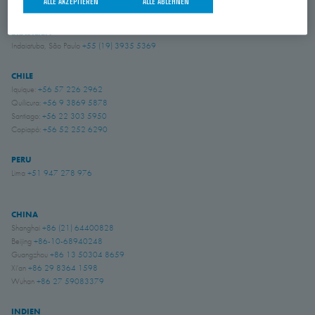
ALLE AKZEPTIEREN
ALLE ABLEHNEN
BRASILIEN
Indaiatuba, São Paulo
+55 (19) 3935 5369
CHILE
Iquique:
+56 57 226 2962
Quilicura:
+56 9 3869 5878
Santiago:
+56 22 303 5950
Copiapó:
+56 52 252 6290
PERU
Lima
+51 947 278 976
CHINA
Shanghai
+86 (21) 64400828
Beijing
+86-10-68940248
Guangzhou
+86 13 50304 8659
Xi'an
+86 29 8364 1598
Wuhan
+86 27 59083379
INDIEN