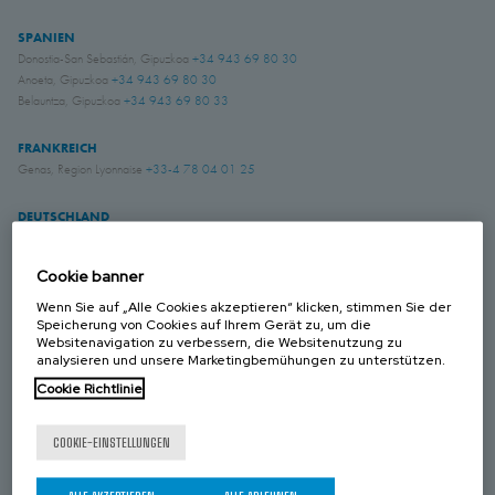
SPANIEN
Donostia-San Sebastián, Gipuzkoa
+34 943 69 80 30
Anoeta, Gipuzkoa
+34 943 69 80 30
Belauntza, Gipuzkoa
+34 943 69 80 33
FRANKREICH
Genas, Region Lyonnaise
+33-4 78 04 01 25
DEUTSCHLAND
Schwerte, NRW
+49 (0)2304 957 057 - 0
Cookie banner
GROSS BRITANIEN
Wenn Sie auf „Alle Cookies akzeptieren“ klicken, stimmen Sie der
Chichester, West Sussex
+44 (0) 1243 810240
Speicherung von Cookies auf Ihrem Gerät zu, um die
Websitenavigation zu verbessern, die Websitenutzung zu
Eastwood, Nottingham
+44 (0) 115 9324046
analysieren und unsere Marketingbemühungen zu unterstützen.
Cookie Richtlinie
KANADA
Laval, Quebec
+1 450 622 8775
COOKIE-EINSTELLUNGEN
USA
Amory, Mississippi
+1 662 256 2227