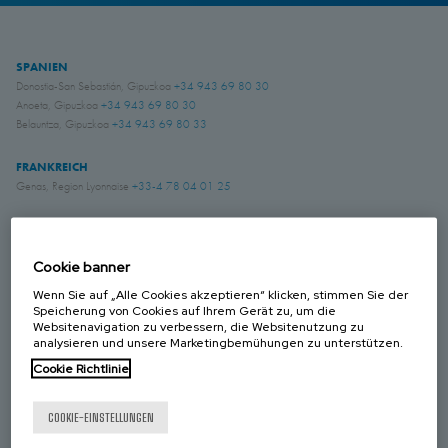
SPANIEN
Donostia-San Sebastián, Gipuzkoa
+34 943 69 80 30
Anoeta, Gipuzkoa
+34 943 69 80 30
Belauntza, Gipuzkoa
+34 943 69 80 33
FRANKREICH
Genas, Region Lyonnaise
+33-4 78 04 01 25
DEUTSCHLAND
Schwerte, NRW
+49 (0)2304 957 057 - 0
Cookie banner
Wenn Sie auf „Alle Cookies akzeptieren“ klicken, stimmen Sie der
GROSS BRITANIEN
Speicherung von Cookies auf Ihrem Gerät zu, um die
Chichester, West Sussex
+44 (0) 1243 810240
Websitenavigation zu verbessern, die Websitenutzung zu
analysieren und unsere Marketingbemühungen zu unterstützen.
Eastwood, Nottingham
+44 (0) 115 9324046
Cookie Richtlinie
KANADA
Laval, Quebec
+1 450 622 8775
COOKIE-EINSTELLUNGEN