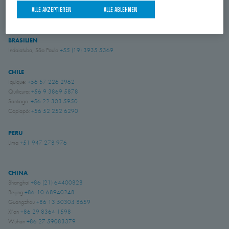
USA
ALLE AKZEPTIEREN
ALLE ABLEHNEN
Amory, Mississippi
+1 662 256 2227
BRASILIEN
Indaiatuba, São Paulo
+55 (19) 3935 5369
CHILE
Iquique:
+56 57 226 2962
Quilicura:
+56 9 3869 5878
Santiago:
+56 22 303 5950
Copiapó:
+56 52 252 6290
PERU
Lima
+51 947 278 976
CHINA
Shanghai
+86 (21) 64400828
Beijing
+86-10-68940248
Guangzhou
+86 13 50304 8659
Xi'an
+86 29 8364 1598
Wuhan
+86 27 59083379