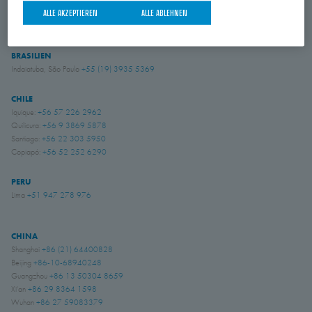
USA
ALLE AKZEPTIEREN
ALLE ABLEHNEN
Amory, Mississippi
+1 662 256 2227
BRASILIEN
Indaiatuba, São Paulo
+55 (19) 3935 5369
CHILE
Iquique:
+56 57 226 2962
Quilicura:
+56 9 3869 5878
Santiago:
+56 22 303 5950
Copiapó:
+56 52 252 6290
PERU
Lima
+51 947 278 976
CHINA
Shanghai
+86 (21) 64400828
Beijing
+86-10-68940248
Guangzhou
+86 13 50304 8659
Xi'an
+86 29 8364 1598
Wuhan
+86 27 59083379