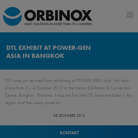
DTL EXHIBIT AT POWER-GEN
ASIA IN BANGKOK
DTL have just returned from exhibiting at POWER-GEN Asia, that took
place from 2 – 4 October 2013 at the Impact Exhibition & Convention
Centre, Bangkok, Thailand. It was the first time DTL have exhibited in this
region and they were joined by
08 DEZEMBER 2013
KONTAKT