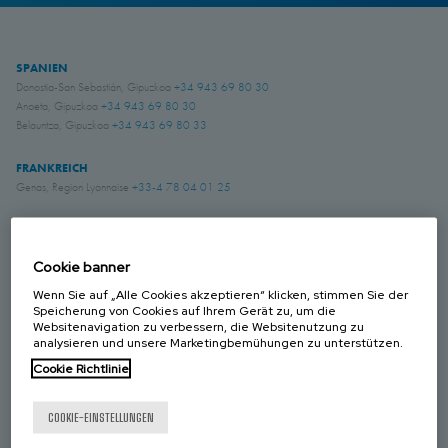
SPANIEN
Donostia-San Sebastián, Gipuzkoa
+34 943 69 80 30
Anoeta, Gipuzkoa
+34 943 69 80 30
Belauntza, Gipuzkoa
+34 943 69 80 33
FRANKREICH
Genas, Region Lyonnaise
+33-4 78 04 01 25
DEUTSCHLAND
Schwerte, NRW
+49 (0)2304 957 057 - 0
Cookie banner
Wenn Sie auf „Alle Cookies akzeptieren“ klicken, stimmen Sie der
GROSS BRITANIEN
Speicherung von Cookies auf Ihrem Gerät zu, um die
Websitenavigation zu verbessern, die Websitenutzung zu
Chichester, West Sussex
+44 (0) 1243 810240
analysieren und unsere Marketingbemühungen zu unterstützen.
Eastwood, Nottingham
+44 (0) 115 9324046
Cookie Richtlinie
KANADA
Laval, Quebec
+1 450 622 8775
COOKIE-EINSTELLUNGEN