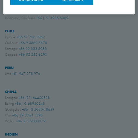
BRASILIEN
Indaiatuba, São Paulo
+55 (19) 3935 5369
CHILE
Iquique:
+56 57 226 2962
Quilicura:
+56 9 3869 5878
Santiago:
+56 22 303 5950
Copiapó:
+56 52 252 6290
PERU
Lima
+51 947 278 976
CHINA
Shanghai
+86 (21) 64400828
Beijing
+86-10-68940248
Guangzhou
+86 13 50304 8659
Xi'an
+86 29 8364 1598
Wuhan
+86 27 59083379
INDIEN