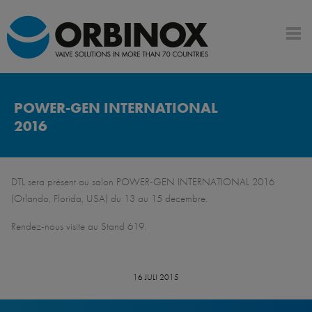
POWER-GEN INTERNATIONAL
2016
DTL sera présent au salon POWER-GEN INTERNATIONAL 2016
(Orlando, Florida, USA) du 13 au 15 decembre.
Rendez-nous visite au Stand 619.
16 JULI 2015