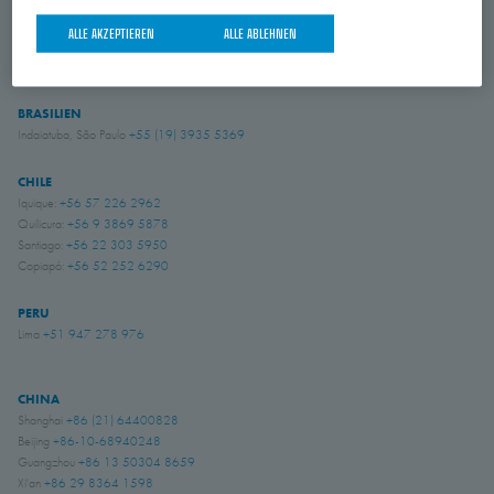
USA
ALLE AKZEPTIEREN
ALLE ABLEHNEN
Amory, Mississippi
+1 662 256 2227
BRASILIEN
Indaiatuba, São Paulo
+55 (19) 3935 5369
CHILE
Iquique:
+56 57 226 2962
Quilicura:
+56 9 3869 5878
Santiago:
+56 22 303 5950
Copiapó:
+56 52 252 6290
PERU
Lima
+51 947 278 976
CHINA
Shanghai
+86 (21) 64400828
Beijing
+86-10-68940248
Guangzhou
+86 13 50304 8659
Xi'an
+86 29 8364 1598