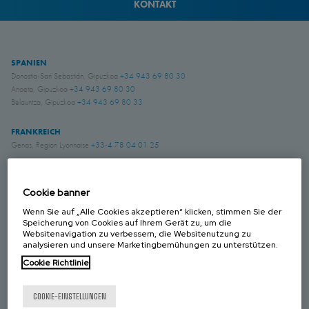
KONTAKT
SPANIEN
Donostia-San Sebastián, Gipuzkoa
+34 943 69 80 30
Anoeta, Gipuzkoa
+34 943 69 80 30
Belauntza, Gipuzkoa
+34 943 69 80 33
FRANKREICH
Genas, Region Lyonnaise
+33-4 78 04 01 25
DEUTSCHLAND
Schwerte, NRW
+49 (0)2304 957 057 - 0
Cookie banner
Wenn Sie auf „Alle Cookies akzeptieren“ klicken, stimmen Sie der
Speicherung von Cookies auf Ihrem Gerät zu, um die
GROSS BRITANIEN
Websitenavigation zu verbessern, die Websitenutzung zu
Chichester, West Sussex
+44 (0) 1243 810240
analysieren und unsere Marketingbemühungen zu unterstützen.
Eastwood, Nottingham
+44 (0) 115 9324046
Cookie Richtlinie
KANADA
COOKIE-EINSTELLUNGEN
Laval, Quebec
+1 450 622 8775