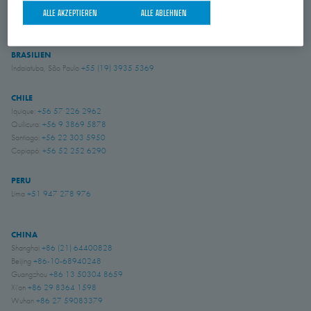
USA
ALLE AKZEPTIEREN
ALLE ABLEHNEN
Amory, Mississippi
+1 662 256 2227
BRASILIEN
Indaiatuba, São Paulo
+55 (19) 3935 5369
CHILE
Iquique:
+56 57 226 2962
Quilicura:
+56 9 3869 5878
Santiago:
+56 22 303 5950
Copiapó:
+56 52 252 6290
PERU
Lima
+51 947 278 976
CHINA
Shanghai
+86 (21) 64400828
Beijing
+86-10-68940248
Guangzhou
+86 13 50304 8659
Xi'an
+86 29 8364 1598
Wuhan
+86 27 59083379