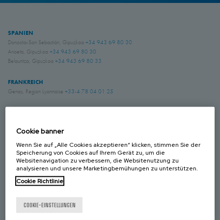
SPANIEN
Donostia-San Sebastián, Gipuzkoa
+34 943 69 80 30
Anoeta, Gipuzkoa
+34 943 69 80 30
Belauntza, Gipuzkoa
+34 943 69 80 33
FRANKREICH
Genas, Region Lyonnaise
+33-4 78 04 01 25
DEUTSCHLAND
Schwerte, NRW
+49 (0)2304 957 057 - 0
Cookie banner
Wenn Sie auf „Alle Cookies akzeptieren“ klicken, stimmen Sie der
GROSS BRITANIEN
Speicherung von Cookies auf Ihrem Gerät zu, um die
Chichester, West Sussex
+44 (0) 1243 810240
Websitenavigation zu verbessern, die Websitenutzung zu
analysieren und unsere Marketingbemühungen zu unterstützen.
Eastwood, Nottingham
+44 (0) 115 9324046
Cookie Richtlinie
KANADA
Laval, Quebec
+1 450 622 8775
COOKIE-EINSTELLUNGEN