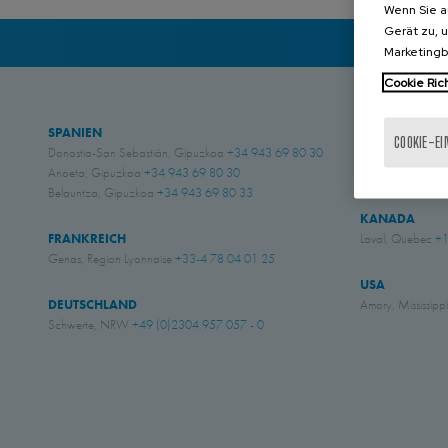
Wenn Sie a
Gerät zu, 
Marketing
Cookie Rich
SPANIEN
GROSS BRITA
COOKIE-E
Donostia-San Sebastián, Gipuzkoa
+34 943 69 80 30
Chichester, West
Anoeta, Gipuzkoa
+34 943 69 80 30
Eastwood, Nott
Belauntza, Gipuzkoa
+34 943 69 80 33
KANADA
FRANKREICH
Laval, Quebec
+1
Genas, Region Lyonnaise
+33-4 78 04 01 25
USA
DEUTSCHLAND
Amory, Mississipp
Schwerte, NRW
+49 (0)2304 957 057 - 0