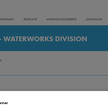
ERNEHMEN
PRODUKTE
ANWENDUNGSGEBIETE
DOWNLOAD
- WATERWORKS DIVISION
N
anner
17 DEZEMBER 2010