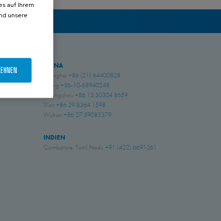
es auf Ihrem
und unsere
CHINA
LEHNEN
Shanghai
+86 (21) 64400828
Beijing
+86-10-68940248
Guangzhou
+86 13 50304 8659
Xi'an
+86 29 8364 1598
Wuhan
+86 27 59083379
INDIEN
Coimbatore, Tamil Nadu
+91 (422) 6691261