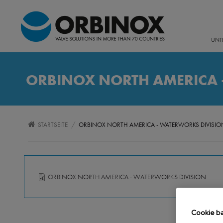
UNT
ORBINOX NORTH AMERICA 
/
STARTSEITE
ORBINOX NORTH AMERICA - WATERWORKS DIVISIO
ORBINOX NORTH AMERICA - WATERWORKS DIVISION
ARCHIVOS648A.PDF
Cookie b