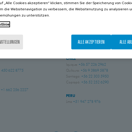
uf „Alle Cookies akzeptieren“ klicken, stimmen Sie der Speicherung von Cooki
um die Websitenavigation zu verbessern, die Websitenutzung zu analysieren 
KONTAKT
bemühungen zu unterstützen.
tlinie
NIEN
BRASILIEN
INSTELLUNGEN
ALLE AKZEPTIEREN
ALLE AB
 Sussex
+44 (0) 1243 810240
Indaiatuba, São Paulo
+55 (19) 3935 5369
ingham
+44 (0) 115 9324046
CHILE
Iquique:
+56 57 226 2962
 450 622 8775
Quilicura:
+56 9 3869 5878
Santiago:
+56 22 303 5950
Copiapó:
+56 52 252 6290
i
+1 662 256 2227
PERU
Lima
+51 947 278 976