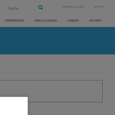
Suchformular
Suche
ORBINOX GLOBAL
MÄRKTE
VERTRIEBSNETZ
NEWS & MEDIEN
ORBINET
KONTAKT