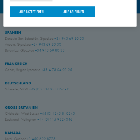
KONTAKT
ALLE AKZEPTIEREN
ALLE ABLEHNEN
SPANIEN
Donostia-San Sebastián, Gipuzkoa
+34 943 69 80 30
Anoeta, Gipuzkoa
+34 943 69 80 30
Belauntza, Gipuzkoa
+34 943 69 80 33
FRANKREICH
Genas, Region Lyonnaise
+33-4 78 04 01 25
DEUTSCHLAND
Schwerte, NRW
+49 (0)2304 957 057 - 0
GROSS BRITANIEN
Chichester, West Sussex
+44 (0) 1243 810240
Eastwood, Nottingham
+44 (0) 115 9324046
KANADA
Laval, Quebec
+1 450 622 8775