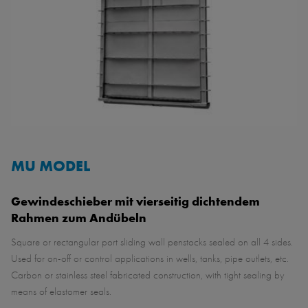
MU MODEL
Gewindeschieber mit vierseitig dichtendem
Rahmen zum Andübeln
Square or rectangular port sliding wall penstocks sealed on all 4 sides.
Used for on-off or control applications in wells, tanks, pipe outlets, etc.
Carbon or stainless steel fabricated construction, with tight sealing by
means of elastomer seals.