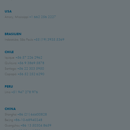
USA
Amory, Mississippi
+1 662 256 2227
BRASILIEN
Indaiatuba, São Paulo
+55 (19) 3935 5369
CHILE
Iquique:
+56 57 226 2962
Quilicura:
+56 9 3869 5878
Santiago:
+56 22 303 5950
Copiapó:
+56 52 252 6290
PERU
Lima
+51 947 278 976
CHINA
Shanghai
+86 (21) 64400828
Beijing
+86-10-68940248
Guangzhou
+86 13 50304 8659