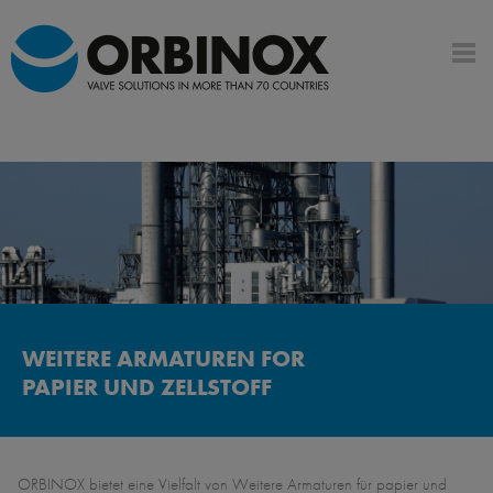
WEITERE ARMATUREN FOR
PAPIER UND ZELLSTOFF
ORBINOX bietet eine Vielfalt von Weitere Armaturen für papier und