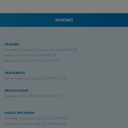
KONTAKT
SPANIEN
Donostia-San Sebastián, Gipuzkoa
+34 943 69 80 30
Anoeta, Gipuzkoa
+34 943 69 80 30
Belauntza, Gipuzkoa
+34 943 69 80 33
FRANKREICH
Genas, Region Lyonnaise
+33-4 78 04 01 25
DEUTSCHLAND
Schwerte, NRW
+49 (0)2304 957 057 - 0
GROSS BRITANIEN
Chichester, West Sussex
+44 (0) 1243 810240
Eastwood, Nottingham
+44 (0) 115 9324046