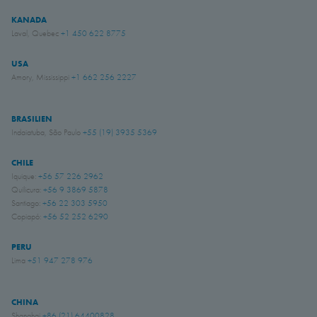
KANADA
Laval, Quebec
+1 450 622 8775
USA
Amory, Mississippi
+1 662 256 2227
BRASILIEN
Indaiatuba, São Paulo
+55 (19) 3935 5369
CHILE
Iquique:
+56 57 226 2962
Quilicura:
+56 9 3869 5878
Santiago:
+56 22 303 5950
Copiapó:
+56 52 252 6290
PERU
Lima
+51 947 278 976
CHINA
Shanghai
+86 (21) 64400828