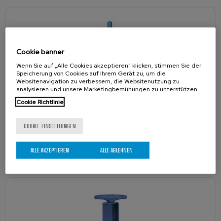
Cookie banner
Wenn Sie auf „Alle Cookies akzeptieren“ klicken, stimmen Sie der
Speicherung von Cookies auf Ihrem Gerät zu, um die
Websitenavigation zu verbessern, die Websitenutzung zu
analysieren und unsere Marketingbemühungen zu unterstützen.
Cookie Richtlinie
COOKIE-EINSTELLUNGEN
BT
ALLE AKZEPTIEREN
ALLE ABLEHNEN
Beidseitig dichtender Platten-/Stoffschieber nach MSS SP-81