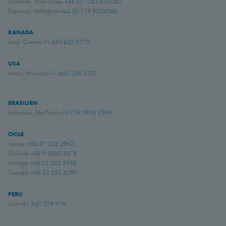
Chichester, West Sussex
+44 (0) 1243 810240
Eastwood, Nottingham
+44 (0) 115 9324046
KANADA
Laval, Quebec
+1 450 622 8775
USA
Amory, Mississippi
+1 662 256 2227
BRASILIEN
Indaiatuba, São Paulo
+55 (19) 3935 5369
CHILE
Iquique:
+56 57 226 2962
Quilicura:
+56 9 3869 5878
Santiago:
+56 22 303 5950
Copiapó:
+56 52 252 6290
PERU
Lima
+51 947 278 976