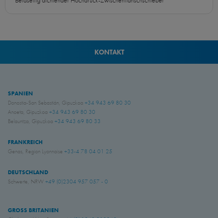
KONTAKT
SPANIEN
Donostia-San Sebastián, Gipuzkoa
+34 943 69 80 30
Anoeta, Gipuzkoa
+34 943 69 80 30
Belauntza, Gipuzkoa
+34 943 69 80 33
FRANKREICH
Genas, Region Lyonnaise
+33-4 78 04 01 25
DEUTSCHLAND
Schwerte, NRW
+49 (0)2304 957 057 - 0
GROSS BRITANIEN